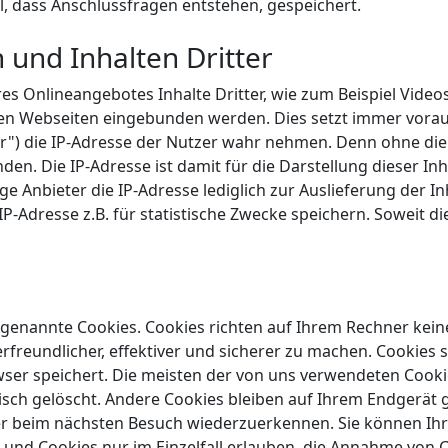
l, dass Anschlussfragen entstehen, gespeichert.
 und Inhalten Dritter
s Onlineangebotes Inhalte Dritter, wie zum Beispiel Video
n Webseiten eingebunden werden. Dies setzt immer voraus,
er") die IP-Adresse der Nutzer wahr nehmen. Denn ohne die I
den. Die IP-Adresse ist damit für die Darstellung dieser In
ge Anbieter die IP-Adresse lediglich zur Auslieferung der 
e IP-Adresse z.B. für statistische Zwecke speichern. Soweit d
 genannte Cookies. Cookies richten auf Ihrem Rechner kein
freundlicher, effektiver und sicherer zu machen. Cookies si
ser speichert. Die meisten der von uns verwendeten Cookie
h gelöscht. Andere Cookies bleiben auf Ihrem Endgerät ges
r beim nächsten Besuch wiederzuerkennen. Sie können Ihre
und Cookies nur im Einzelfall erlauben, die Annahme von C